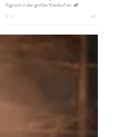
TauGrün
14. Apr. 2022
1 Min. Lesezeit
Vielfalt in der Natur -
Vielfalt in uns
Die Natur ist so vielfältig. Alles hat einen Platz ...und
fügt sich in den großen Kreislauf ein. 🌿