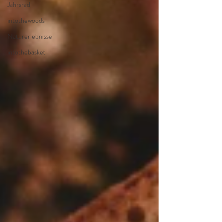
Jahrsrad
intothewoods
Naturerlebnisse
intothebasket