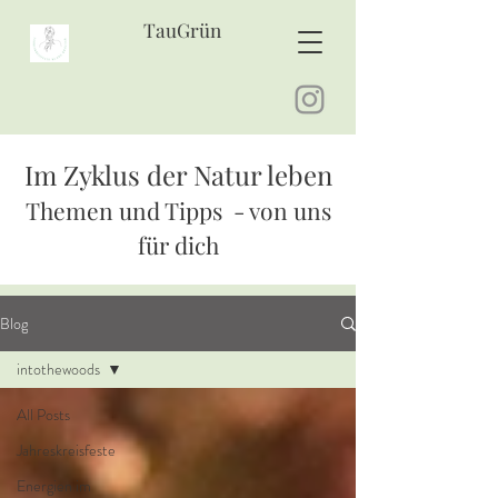
TauGrün
Im Zyklus der Natur leben
Themen und Tipps - von uns
für dich
Blog
intothewoods
All Posts
Jahreskreisfeste
Energien im