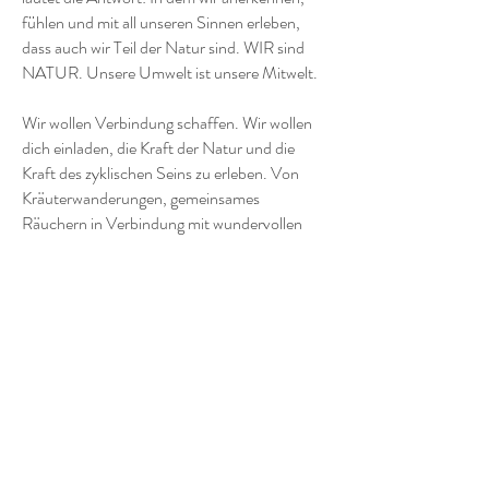
fühlen und mit all unseren Sinnen erleben,
dass auch wir Teil der Natur sind. WIR sind
NATUR. Unsere Umwelt ist unsere Mitwelt.
Wir wollen Verbindung schaffen. Wir wollen
dich einladen, die Kraft der Natur und die
Kraft des zyklischen Seins zu erleben. Von
Kräuterwanderungen, gemeinsames
Räuchern in Verbindung mit wundervollen
Klangmeditationen, Entspannungsübungen,
Zeremonien, Tanz und Genuss. Denn Natur
ist Leben mit all Ihren Facetten. Hier gibt es
keine toxische Positivität, sondern wahres
Leben.
Blicken wir in die Natur, so blicken wir in uns
selbst.
Weitere Informationen zu Erika und Olga.