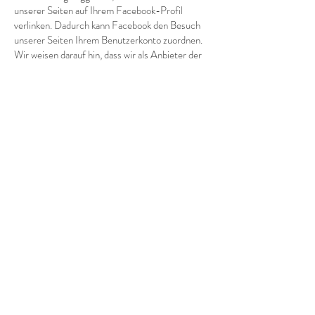
unserer Seiten auf Ihrem Facebook-Profil
verlinken. Dadurch kann Facebook den Besuch
unserer Seiten Ihrem Benutzerkonto zuordnen.
Wir weisen darauf hin, dass wir als Anbieter der
Seiten keine Kenntnis vom Inhalt der
übermittelten Daten sowie deren Nutzung durch
Facebook erhalten. Weitere Informationen
hierzu finden Sie in der Datenschutzerklärung
von Facebook unter
http://de-
de.facebook.com/policy.php
.
Wenn Sie nicht wünschen, dass Facebook den
Besuch unserer Seiten Ihrem Facebook-
Nutzerkonto zuordnen kann, loggen Sie sich bitte
aus Ihrem Facebook-Benutzerkonto aus.
Cookies
Die Internetseiten verwenden teilweise so
genannte Cookies. Cookies richten auf Ihrem
Rechner keinen Schaden an und enthalten keine
Viren. Cookies dienen dazu, unser Angebot