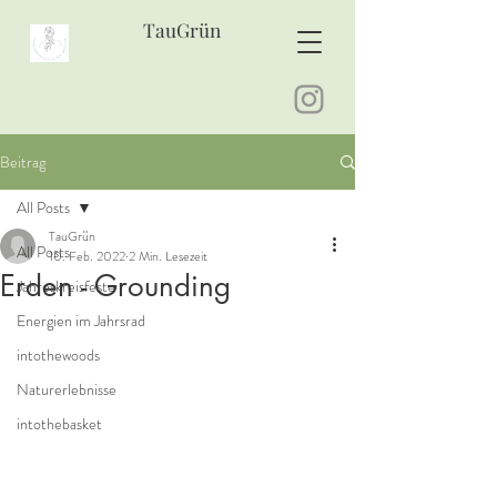
TauGrün
Beitrag
All Posts
TauGrün
All Posts
10. Feb. 2022
2 Min. Lesezeit
Erden - Grounding
Jahreskreisfeste
Energien im Jahrsrad
intothewoods
Naturerlebnisse
intothebasket