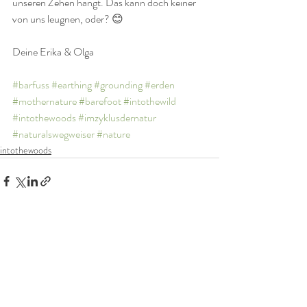
unseren Zehen hängt. Das kann doch keiner 
von uns leugnen, oder? 😊
Deine Erika & Olga
#barfuss
#earthing
#grounding
#erden
#mothernature
#barefoot
#intothewild
#intothewoods
#imzyklusdernatur
#naturalswegweiser
#nature
intothewoods
Aktuelle Beiträge
Alle ansehen