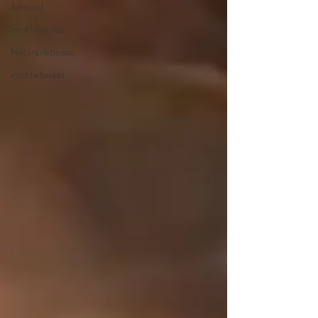
Jahrsrad
intothewoods
Naturerlebnisse
intothebasket