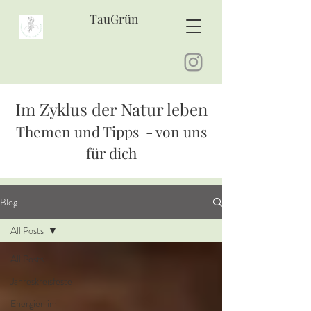
TauGrün
Im Zyklus der Natur leben
Themen und Tipps - von uns
für dich
Blog
All Posts
All Posts
Jahreskreisfeste
Energien im