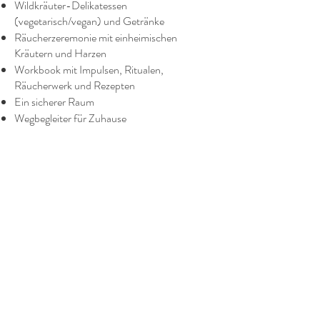
Wildkräuter-Delikatessen
(vegetarisch/vegan) und Getränke
Räucherzeremonie mit einheimischen
Kräutern und Harzen
Workbook mit Impulsen, Ritualen,
Räucherwerk und Rezepten
Ein sicherer Raum
Wegbegleiter für Zuhause
21.06.2026
Wir planen ein Litha-Special mit
umfangreichen Programm. Weitere
Informationen folgen noch.
mit Erika & Olga
Bei Rückfragen schreibe uns gerne eine
Nachricht über unser
Kontaktformular
.
Wir freuen uns auf dich.